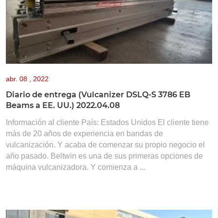
abr.
08 , 2022
Diario de entrega (Vulcanizer DSLQ-S 3786 EB
Beams a EE. UU.) 2022.04.08
Información al cliente País: Estados Unidos El cliente tiene
más de 20 años de experiencia en bandas de
vulcanización. Y acaba de comenzar su propio negocio el
año pasado. Beltwin es una de sus primeras opciones de
máquina vulcanizadora. Y comienza a ...