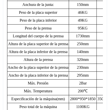
Anchura de la junta:
150mm
15
Peso de la placa superior
46KG
6
Peso de la placa inferior
49KG
6
Peso de la prensa
95KG
12
Longitud del cuerpo de la prensa
1730mm
23
Altura de la placa superior de la prensa
250mm
25
Altura de la placa inferior de la prensa
140mm
14
Altura de la prensa
320mm
32
Ancho de la placa superior de la prensa
230mm
23
Ancho de la placa inferior de la prensa
295mm
29
Máx. Presión
2Bar
2
Máx. Temperatura
200
℃
20
Especificación de la máquina(mm)
2800*950*1850
3500*9
Peso total de la máquina
1100KG
16