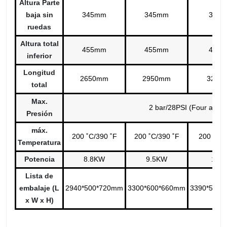
Altura Parte
baja sin
345mm
345mm
380
ruedas
Altura total
455mm
455mm
495
inferior
Longitud
2650mm
2950mm
3250
total
Max.
2 bar/28PSI (Four airba
Presión
máx.
200 ˚C/390 ˚F
200 ˚C/390 ˚F
200 ˚C/3
Temperatura
Potencia
8.8KW
9.5KW
10K
Lista de
embalaje (L
2940*500*720mm
3300*600*660mm
3390*550
x W x H)