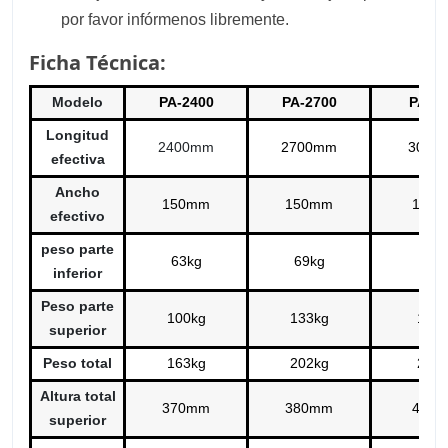
por favor infórmenos libremente.
Ficha Técnica:
Modelo
PA-2400
PA-2700
PA-30
Longitud
2400mm
2700mm
3000
efectiva
Ancho
150mm
150mm
150
efectivo
peso parte
63kg
69kg
77k
inferior
Peso parte
100kg
133kg
140k
superior
Peso total
163kg
202kg
217k
Altura total
370mm
380mm
400
superior