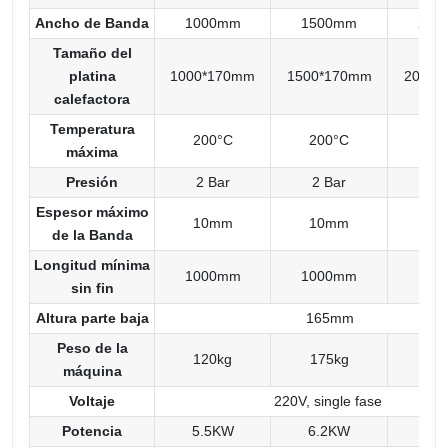
Ancho de Banda
1000mm
1500mm
200
Tamaño del
platina
1000*170mm
1500*170mm
2000*
calefactora
Temperatura
200°C
200°C
20
máxima
Presión
2 Bar
2 Bar
2 
Espesor máximo
10mm
10mm
10
de la Banda
Longitud mínima
1000mm
1000mm
100
sin fin
Altura parte baja
165mm
Peso de la
120kg
175kg
23
máquina
Voltaje
220V, single fase
Potencia
5.5KW
6.2KW
7.