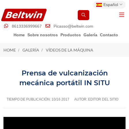
Español
8613336999667
Picasso@beltwin.com
Home
Sobre nosotros
Productos
Galería
Contacto
HOME
GALERÍA
VÍDEOS DE LA MÁQUINA
VÍDEOS DE LA MÁQUINA
Prensa de vulcanización
mecánica portátil IN SITU
TIEMPO DE PUBLICACIÓN:
10/16 2017
AUTOR: EDITOR DEL SITIO