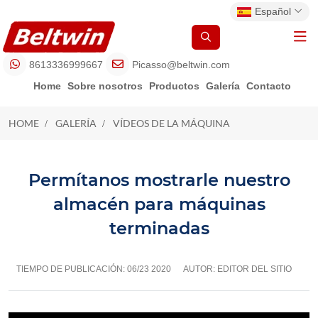
Español
8613336999667
Picasso@beltwin.com
Home
Sobre nosotros
Productos
Galería
Contacto
HOME
GALERÍA
VÍDEOS DE LA MÁQUINA
VÍDEOS DE LA MÁQUINA
Permítanos mostrarle nuestro
almacén para máquinas
terminadas
TIEMPO DE PUBLICACIÓN:
06/23 2020
AUTOR: EDITOR DEL SITIO