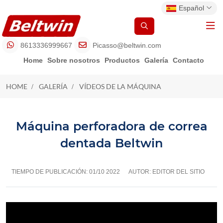
Español
8613336999667
Picasso@beltwin.com
Home
Sobre nosotros
Productos
Galería
Contacto
HOME
GALERÍA
VÍDEOS DE LA MÁQUINA
VÍDEOS DE LA MÁQUINA
Máquina perforadora de correa
dentada Beltwin
TIEMPO DE PUBLICACIÓN:
01/10 2022
AUTOR: EDITOR DEL SITIO