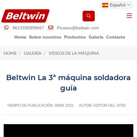
Español
8613336999667
Picasso@beltwin.com
Home
Sobre nosotros
Productos
Galería
Contacto
HOME
GALERÍA
VÍDEOS DE LA MÁQUINA
VÍDEOS DE LA MÁQUINA
Beltwin La 3ª máquina soldadora
guía
TIEMPO DE PUBLICACIÓN:
09/09 2025
AUTOR: EDITOR DEL SITIO