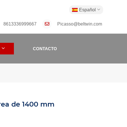
Español
8613336999667
Picasso@beltwin.com
A
CONTACTO
rrea de 1400 mm