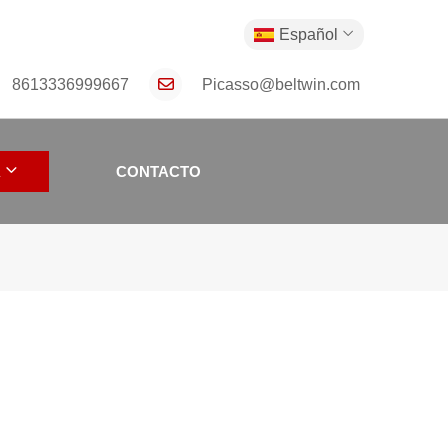
Español
8613336999667
Picasso@beltwin.com
A
CONTACTO